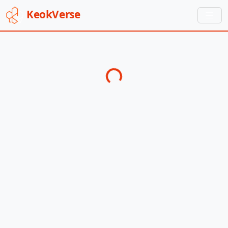
Keok
Verse