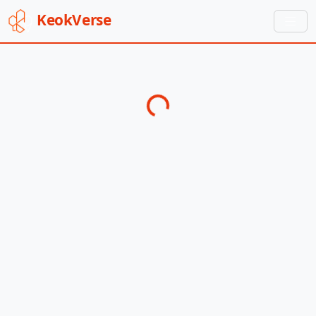
Keok
Verse