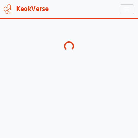
Keok
Verse