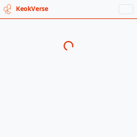
Keok
Verse