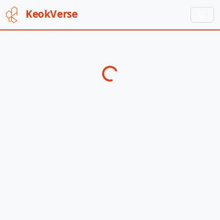
Keok
Verse