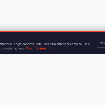
Sol
icitarias (Google AdSense, YouTube) para entender cómo se usa el
mpre están activas.
Más información