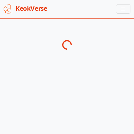
Keok
Verse