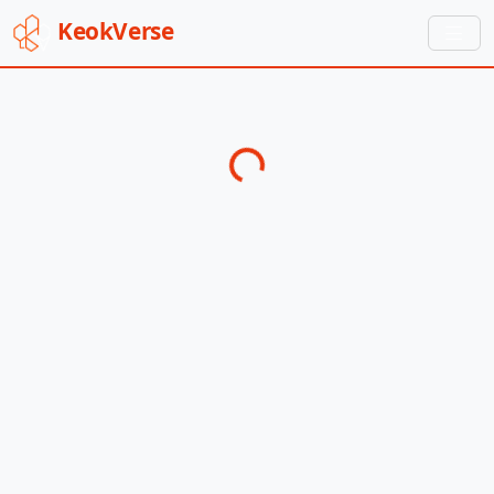
Keok
Verse