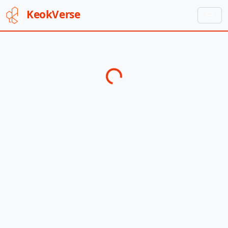
Keok
Verse