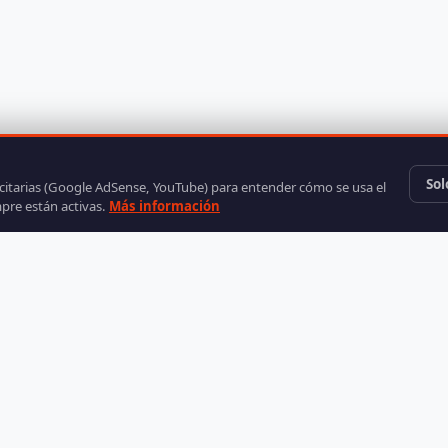
Sol
icitarias (Google AdSense, YouTube) para entender cómo se usa el
mpre están activas.
Más información