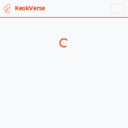
Keok
Verse