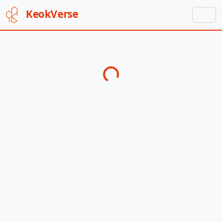
Keok
Verse