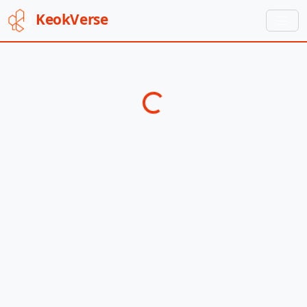
Keok
Verse