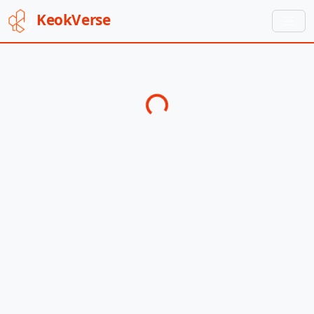
Keok
Verse