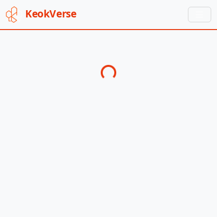
Keok
Verse