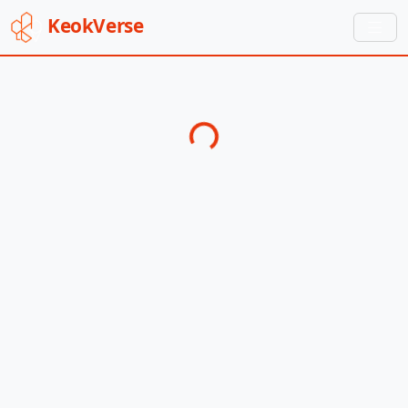
Keok
Verse