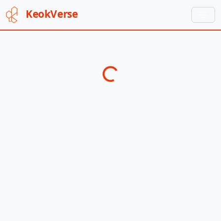
Keok
Verse