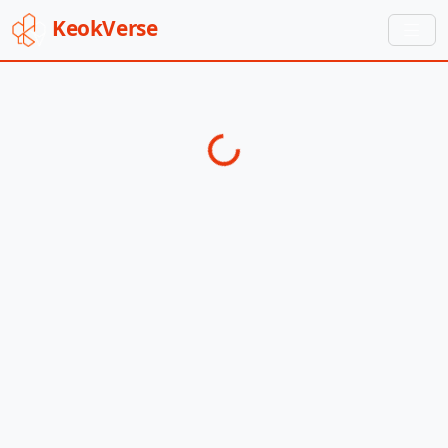
Keok
Verse