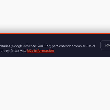
Sol
icitarias (Google AdSense, YouTube) para entender cómo se usa el
mpre están activas.
Más información