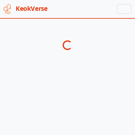
Keok
Verse