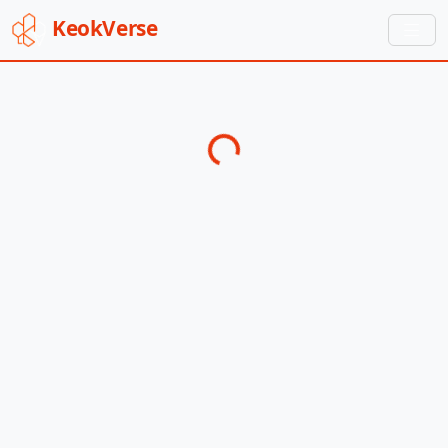
Keok
Verse