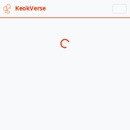
Keok
Verse