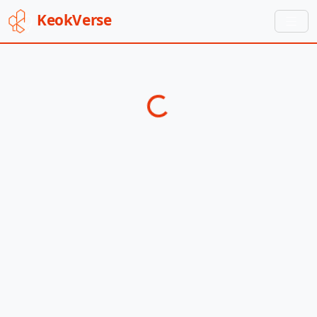
Keok
Verse