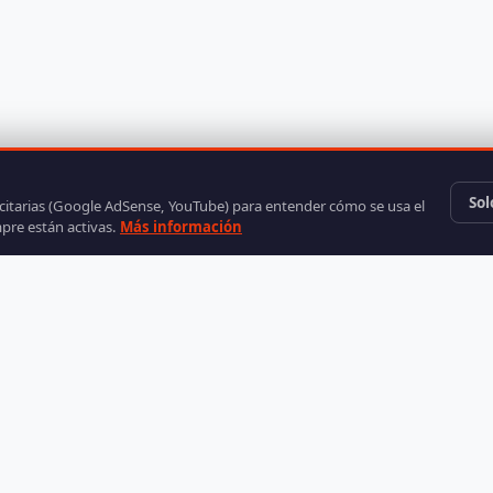
Sol
icitarias (Google AdSense, YouTube) para entender cómo se usa el
mpre están activas.
Más información