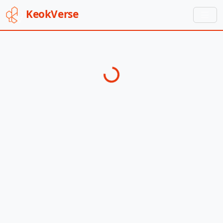
Keok
Verse