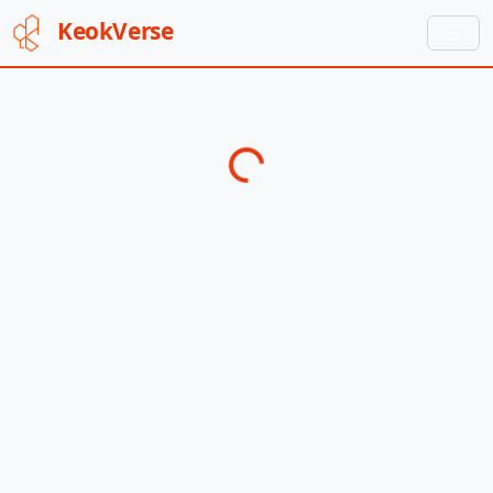
Keok
Verse