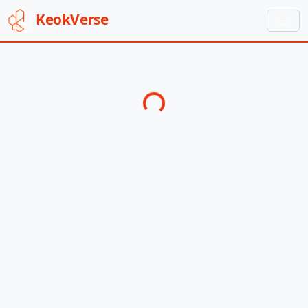
Keok
Verse