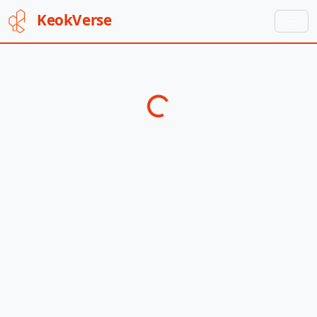
Keok
Verse