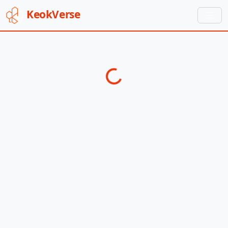
Keok
Verse