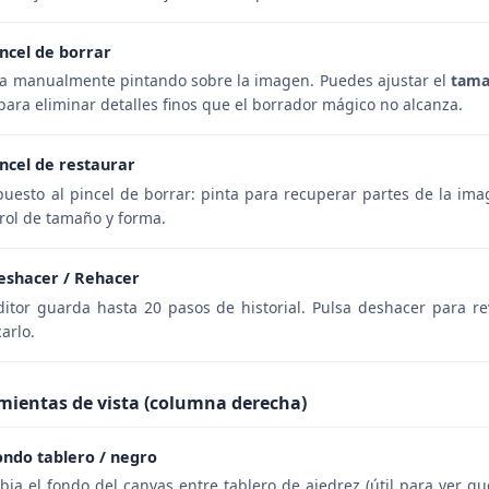
incel de borrar
a manualmente pintando sobre la imagen. Puedes ajustar el
tam
 para eliminar detalles finos que el borrador mágico no alcanza.
incel de restaurar
puesto al pincel de borrar: pinta para recuperar partes de la im
rol de tamaño y forma.
eshacer / Rehacer
ditor guarda hasta 20 pasos de historial. Pulsa deshacer para re
carlo.
mientas de vista (columna derecha)
ondo tablero / negro
ia el fondo del canvas entre tablero de ajedrez (útil para ver qu