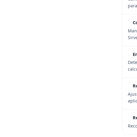
para
C
Mant
Sirv
E
Dete
calc
R
Ajus
apli
R
Reco