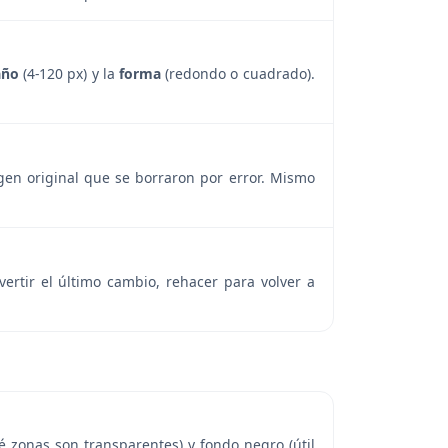
año
(4-120 px) y la
forma
(redondo o cuadrado).
agen original que se borraron por error. Mismo
vertir el último cambio, rehacer para volver a
é zonas son transparentes) y fondo negro (útil