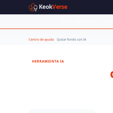
Keok
Verse
Inicio
Catálogo
Colecc
Centro de ayuda
Quitar fondo con IA
HERRAMIENTA IA
Quitar fondo
Elimina el fondo de tus fotos automáticam