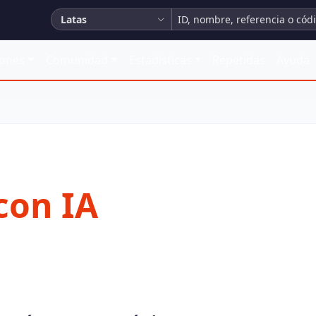
Latas
iones
Comunidad
Estadísticas
Repetidas
Ayuda
con IA
ente y obtén imágenes limpias con fondo transparente.