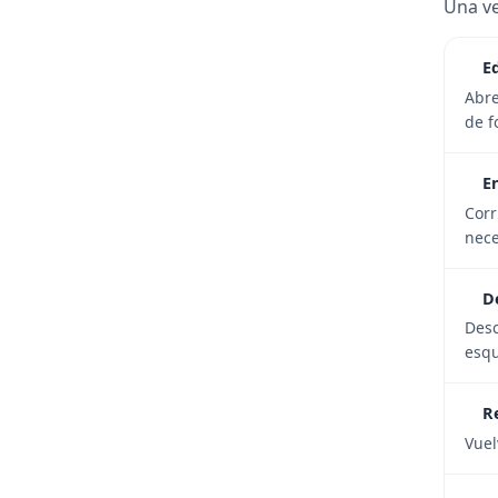
Una ve
E
Abre
de f
E
Corr
nece
D
Desc
esqu
R
Vuel