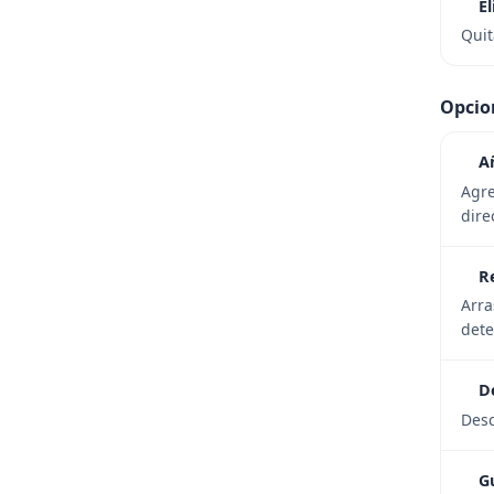
E
Quit
Opcion
A
Agr
dire
R
Arra
dete
D
Desc
G