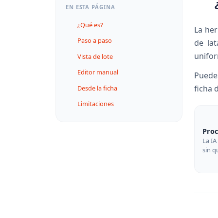
EN ESTA PÁGINA
¿Qué es?
La he
Paso a paso
de la
unifor
Vista de lote
Editor manual
Puede
ficha 
Desde la ficha
Limitaciones
Pro
La IA
sin q