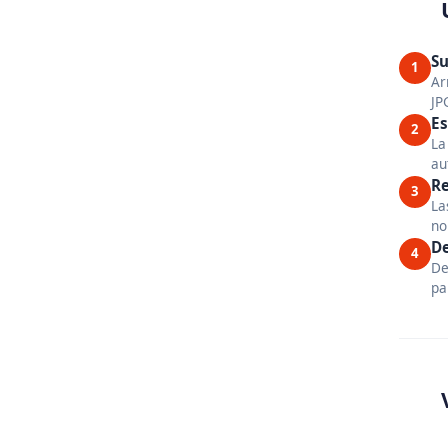
Su
1
Ar
JP
Es
2
La
au
Re
3
La
no
De
4
De
pa