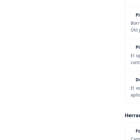
P
Borr
Útil
P
El o
cont
D
El e
apli
Herra
F
Camb