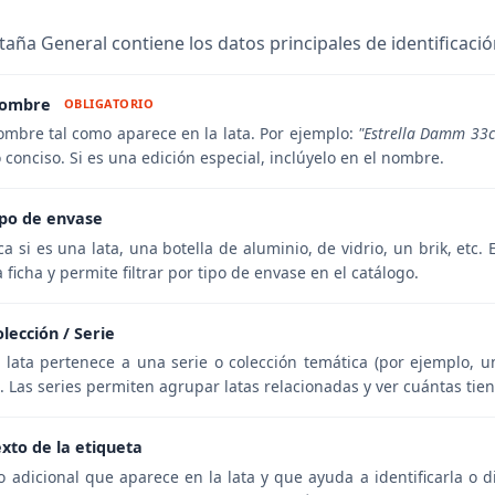
taña General contiene los datos principales de identificación
ombre
OBLIGATORIO
ombre tal como aparece en la lata. Por ejemplo:
"Estrella Damm 33c
 conciso. Si es una edición especial, inclúyelo en el nombre.
ipo de envase
ca si es una lata, una botella de aluminio, de vidrio, un brik, et
a ficha y permite filtrar por tipo de envase en el catálogo.
olección / Serie
a lata pertenece a una serie o colección temática (por ejemplo, u
. Las series permiten agrupar latas relacionadas y ver cuántas tie
exto de la etiqueta
o adicional que aparece en la lata y que ayuda a identificarla o d