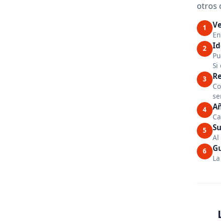
otros 
Ve
1
En
Id
2
Pu
Si
Re
3
Co
se
Añ
4
Ca
Su
5
Al
G
6
La