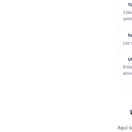
Ti
Clas
simi
S
Los 
U
Enla
enri
Aquí s