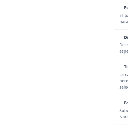
P
El p
para
D
Desc
espe
T
La c
porq
sele
F
Subc
Nara