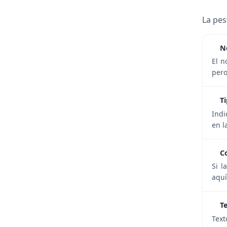
La pes
N
El n
pero
T
Indi
en l
C
Si l
aquí
T
Text