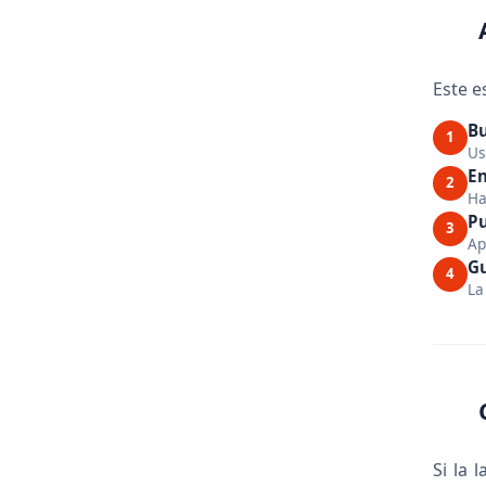
Este e
Bu
1
Us
En
2
Ha
Pu
3
Ap
G
4
La
Si la 