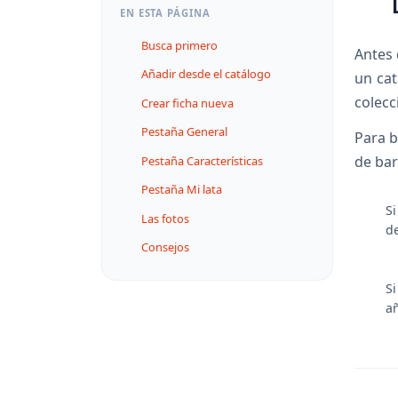
EN ESTA PÁGINA
Busca primero
Antes 
Añadir desde el catálogo
un cat
colecc
Crear ficha nueva
Pestaña General
Para b
de bar
Pestaña Características
Pestaña Mi lata
Si
Las fotos
d
Consejos
Si
añ