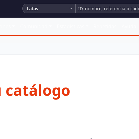
Latas
iones
Comunidad
Estadísticas
Repetidas
Ayuda
u catálogo
rar todos los datos de la ficha y organizarlo todo.