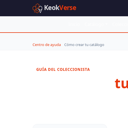
Keok
Verse
Inicio
Catálogo
Colecc
Centro de ayuda
Cómo crear tu catálogo
GUÍA DEL COLECCIONISTA
Cómo crear
t
Aprende a añadir latas a tu colección, regist