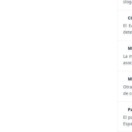
slog
C
El E
dete
M
La m
asoc
M
Otra
de c
P
El p
Espa